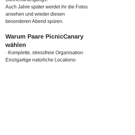
Auch Jahre später werdet ihr die Fotos 
ansehen und wieder diesen 
besonderen Abend spüren.
Warum Paare PicnicCanary 
wählen
· Komplette, stressfreie Organisation· 
Einzigartige natürliche Locations· 
Individueller Ansatz für jedes Paar· 
Essen und Getränke in 
Restaurantqualität· Möglichkeit für 
Fotoshooting und individuelle 
Dekoration· Keine 
Massenveranstaltungen – nur intime, 
stilvolle und liebevoll gestaltete 
Momente
So läuft die Organisation ab