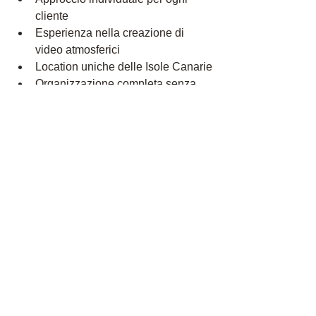
cliente
Esperienza nella creazione di 
video atmosferici
Location uniche delle Isole Canarie
Organizzazione completa senza 
preoccupazioni aggiuntive
Non creiamo solo un video – creiamo 
ricordi.
Prenota le Tue Riprese Video 
Professionali O
ggi Stesso
Concediti di vivere il momento perfetto 
e preservalo per sempre.
Contattaci subito per ordinare un picnic 
con il servizio di riprese video 
professionali e ottenere il tuo video di 
serata romantica a cui vorrai tornare 