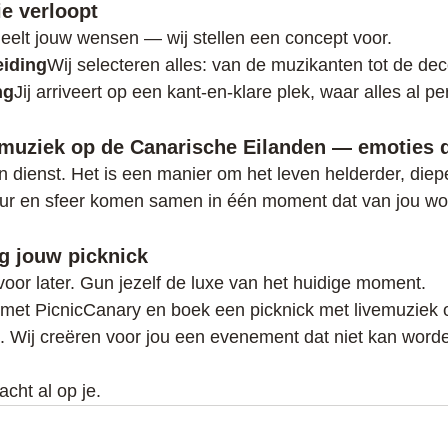
i
e verloopt
 deelt jouw wensen — wij stellen een concept voor.
eiding
Wij selecteren alles: van de muzikanten tot de dec
ng
Jij arriveert op een kant-en-klare plek, waar alles al per
emuziek op de Canarische Eilanden —
 emoties d
n dienst. Het is een manier om het leven helderder, dieper
uur en sfeer komen samen in één moment dat van jou wo
g jo
uw picknick
 voor later. Gun jezelf de luxe van het huidige moment.
met PicnicCanary en boek een picknick met livemuziek 
. Wij creëren voor jou een evenement dat niet kan word
cht al op je.