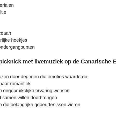
erialen
tie
oceaan
lijke hoekjes
sondergangpunten
 picknick met livemuziek op de Ca
narische E
kozen door degenen die emoties waarderen:
 naar romantiek
en ongebruikelijke ervaring wensen
jd samen willen doorbrengen
 die belangrijke gebeurtenissen vieren