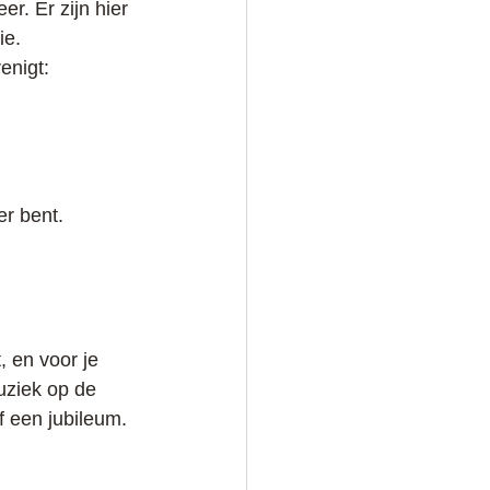
r. Er zijn hier 
ie.
enigt:
er bent.
, en voor je 
uziek op de 
 een jubileum.