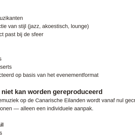
uzikanten
tie van stijl (jazz, akoestisch, lounge)
t past bij de sfeer
s
sserts
teerd op basis van het evenementformat
e niet kan worden ge
reproduceerd
vemuziek op de Canarische Eilanden wordt vanaf nul gecr
lonen — alleen een individuele aanpak.
il
s