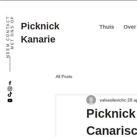
N
E
E
M
C
O
N
T
A
C
T
M
E
T
O
N
S
O
P
Picknick
Thuis
Over
Kanarie
All Posts
valvasilevichc
28 a
Picknick
Canarisc