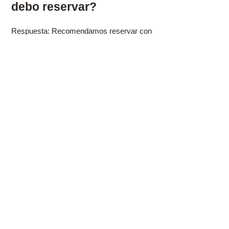
debo reservar? ​
Respuesta: Recomendamos reservar con
al menos 1 o 2 semanas de antelación
para asegurar la fecha y el lugar que
prefieras. Es posible que haya
disponibilidad para reservas de última
hora, según la disponibilidad. ​ ¿Se
requiere un depósito? ​ Respuesta: Sí. Se
requiere un depósito para reservar la
fecha de tu picnic de cumpleaños y
comenzar a planificar la organización
personalizada.
¿Puedo cambiar la fecha
de mi picnic de
cumpleaños? ​
Respuesta: Sí. Entendemos que los