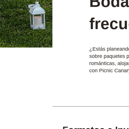
Boda
frec
¿Estás planeand
sobre paquetes p
románticas, aloj
con Picnic Canar