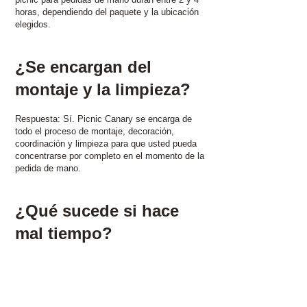
horas, dependiendo del paquete y la ubicación
elegidos.
¿Se encargan del
montaje y la limpieza?
Respuesta: Sí. Picnic Canary se encarga de
todo el proceso de montaje, decoración,
coordinación y limpieza para que usted pueda
concentrarse por completo en el momento de la
pedida de mano.
¿Qué sucede si hace
mal tiempo?
Respuesta: Si las condiciones climáticas no
son adecuadas, trabajaremos con usted para
reprogramar o reubicar el picnic para la pedida
de mano siempre que sea posible.